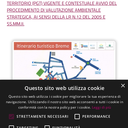
TERRITORIO (PGT) VIGENTE E CONTESTUALE AVVIO DEL
PROCEDIMENTO DI VALUTAZIONE AMBIENTALE
STRATEGICA, AI SENSI DELLA LR N.12 DEL 2005 E
SS.MM.II.
×
Questo sito web utilizza cookie
Questo sito web utilizza i cookie per migliorare la tua esperienza di
navigazione. Utilizzando il nostro sito web acconsenti a tutti i cookie in
conformità con la nostra policy per i cookie.
Leggi di più
STRETTAMENTE NECESSARI
PERFORMANCE
TARGETING
FUNZIONALITÀ