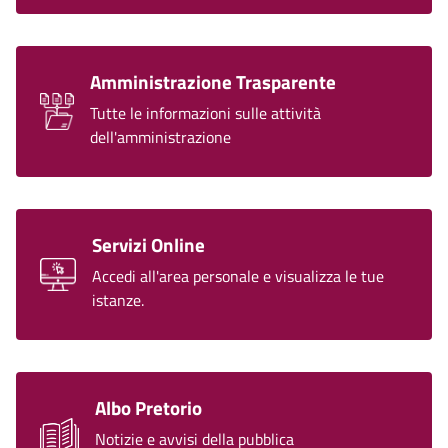
l’equilibrio finanziario dell’ente. Il suo mandato può
terminare anticipatamente in caso di sfiducia da
parte del Consiglio comunale o per gravi irregolarità
Amministrazione Trasparente
amministrative che possono portare alla sua
rimozione da parte del Governo.
Tutte le informazioni sulle attività
dell'amministrazione
Servizi Online
Accedi all'area personale e visualizza le tue
istanze.
Albo Pretorio
Notizie e avvisi della pubblica