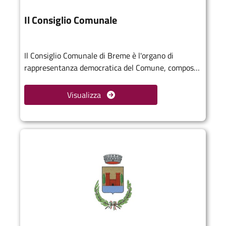
Il Consiglio Comunale
Il Consiglio Comunale di Breme è l'organo di
rappresentanza democratica del Comune, composto
dai consiglieri eletti dai cittadini. Si riunisce
periodicamente per discutere e approvare le
Visualizza
decisioni importanti per la comunità, come il
bilancio e la pianificazione territoriale. Le sedute
sono pubbliche e trasmesse in diretta, favorendo la
partecipazione e la trasparenza. Ogni consigliere
contribuisce a costruire il futuro di Breme,
lavorando insieme al Sindaco e alla Giunta per il
bene della collettività.